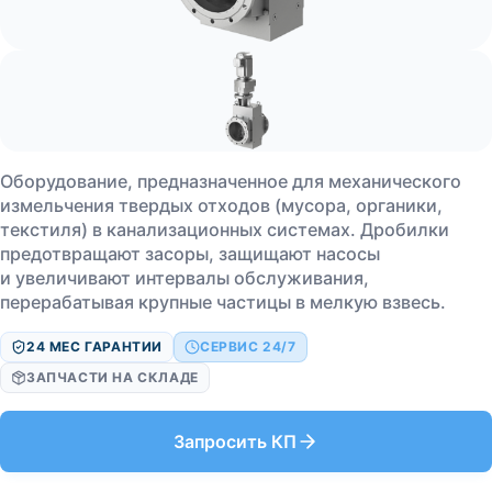
Соглашаюсь с
Соглашаюсь с
Соглашаюсь с
политикой обработки персональных данных
политикой обработки персональных данных
политикой обработки персональных данных
.
.
.
Оборудование, предназначенное для механического
измельчения твердых отходов (мусора, органики,
текстиля) в канализационных системах. Дробилки
предотвращают засоры, защищают насосы
и увеличивают интервалы обслуживания,
перерабатывая крупные частицы в мелкую взвесь.
24 МЕС ГАРАНТИИ
СЕРВИС 24/7
ЗАПЧАСТИ НА СКЛАДЕ
Запросить КП